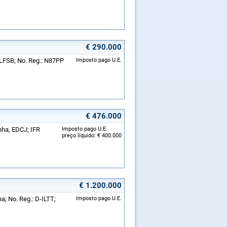
€ 290.000
 LFSB; No. Reg.: N87PP
Imposto pago U.E.
€ 476.000
nha, EDCJ; IFR
Imposto pago U.E.
preço líquido: € 400.000
€ 1.200.000
a; No. Reg.: D-ILTT;
Imposto pago U.E.