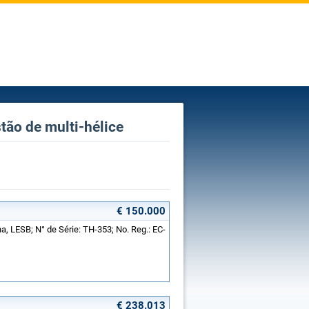
stão de multi-hélice
€ 150.000
, LESB; N° de Série: TH-353; No. Reg.: EC-
€ 238.013