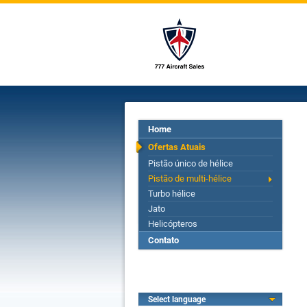
Home
Ofertas Atuais
Pistão único de hélice
Pistão de multi-hélice
Turbo hélice
Jato
Helicópteros
Contato
Select language