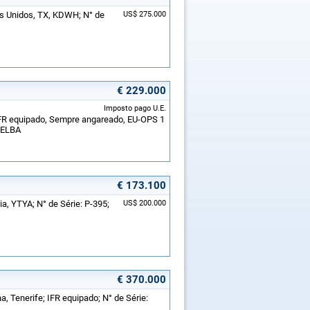
os Unidos, TX, KDWH; N° de
US$ 275.000
€ 229.000
Imposto pago U.E.
 IFR equipado, Sempre angareado, EU-OPS 1
I-ELBA
€ 173.100
ia, YTYA; N° de Série: P-395;
US$ 200.000
€ 370.000
, Tenerife; IFR equipado; N° de Série: