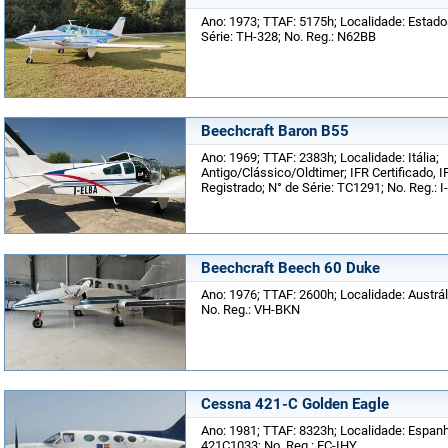
Ano: 1973; TTAF: 5175h; Localidade: Estad
Série: TH-328; No. Reg.: N62BB
Beechcraft Baron B55
Ano: 1969; TTAF: 2383h; Localidade: Itália;
Antigo/Clássico/Oldtimer; IFR Certificado,
Registrado; N° de Série: TC1291; No. Reg.: 
Beechcraft Beech 60 Duke
Ano: 1976; TTAF: 2600h; Localidade: Austrál
No. Reg.: VH-BKN
Cessna 421-C Golden Eagle
Ano: 1981; TTAF: 8323h; Localidade: Espanha
421C1033; No. Reg.: EC-IHY