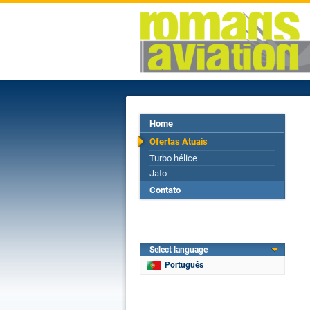
Home
Ofertas Atuais
Turbo hélice
Jato
Contato
Select language
Português