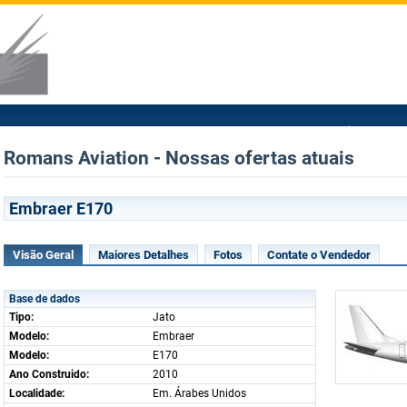
Romans Aviation - Nossas ofertas atuais
Embraer E170
Visão Geral
Maiores Detalhes
Fotos
Contate o Vendedor
Base de dados
Tipo:
Jato
Modelo:
Embraer
Modelo:
E170
Ano Construido:
2010
Localidade:
Em. Árabes Unidos