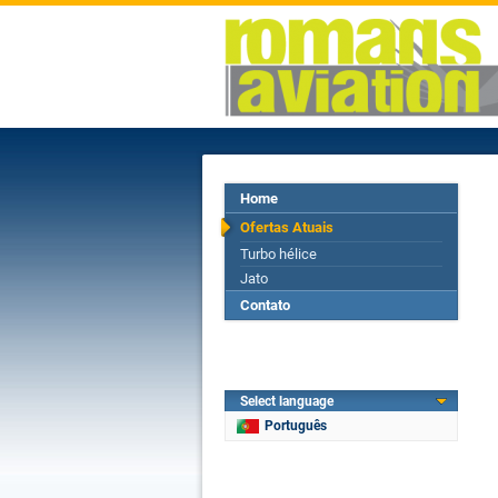
Home
Ofertas Atuais
Turbo hélice
Jato
Contato
Select language
Português