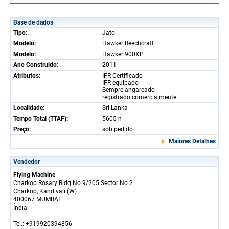
Base de dados
Tipo:
Jato
Modelo:
Hawker Beechcraft
Modelo:
Hawker 900XP
Ano Construido:
2011
Atributos:
IFR Certificado
IFR equipado
Sempre angareado
registrado comercialmente
Localidade:
Sri Lanka
Tempo Total (TTAF):
5605 h
Preço:
sob pedido
Maiores Detalhes
Vendedor
Flying Machine
Charkop Rosary Bldg No 9/205 Sector No 2
Charkop, Kandivali (W)
400067 MUMBAI
Índia
Tel.: +919920394856