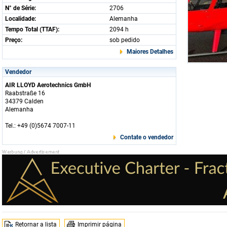
N° de Série:
2706
Localidade:
Alemanha
Tempo Total (TTAF):
2094 h
Preço:
sob pedido
Maiores Detalhes
Vendedor
AIR LLOYD Aerotechnics GmbH
Raabstraße 16
34379 Calden
Alemanha
Tel.: +49 (0)5674 7007-11
Contate o vendedor
Retornar a lista
Imprimir página