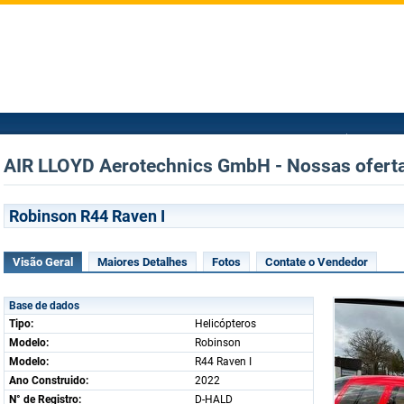
AIR LLOYD Aerotechnics GmbH - Nossas ofertas
Robinson R44 Raven I
Visão Geral
Maiores Detalhes
Fotos
Contate o Vendedor
Base de dados
Tipo:
Helicópteros
Modelo:
Robinson
Modelo:
R44 Raven I
Ano Construido:
2022
N° de Registro:
D-HALD